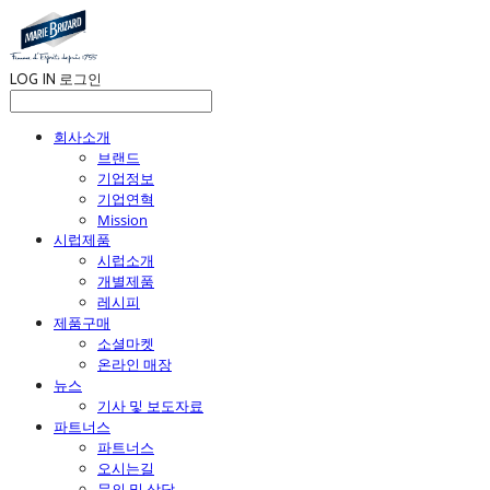
LOG IN
로그인
회사소개
브랜드
기업정보
기업연혁
Mission
시럽제품
시럽소개
개별제품
레시피
제품구매
소셜마켓
온라인 매장
뉴스
기사 및 보도자료
파트너스
파트너스
오시는길
문의 및 상담