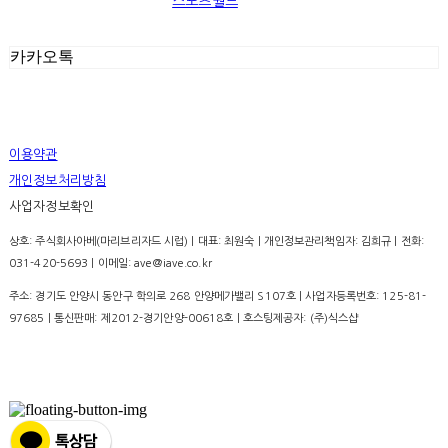
스포츠월드
카카오톡
이용약관
개인정보처리방침
사업자정보확인
상호: 주식회사아베(마리브리자드 시럽) | 대표: 최원숙 | 개인정보관리책임자: 김희규 | 전화:
031-420-5693 | 이메일: ave@iave.co.kr
주소: 경기도 안양시 동안구 학의로 268 안양메가밸리 S107호 | 사업자등록번호:
125-81-
97685
| 통신판매:
제2012-경기안양-00618호
| 호스팅제공자: (주)식스샵