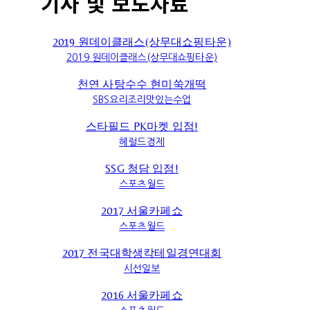
기사 및 보도자료
2019 원데이클래스(상무대쇼핑타운)
2019 원데이클래스(상무대쇼핑타운)
천연 사탕수수 현미쑥개떡
SBS요리조리맛있는수업
스타필드 PK마켓 입점!
헤럴드경제
SSG 청담 입점!
스포츠월드
2017 서울카페쇼
스포츠월드
2017 전국대학생칵테일경연대회
시선일보
2016 서울카페쇼