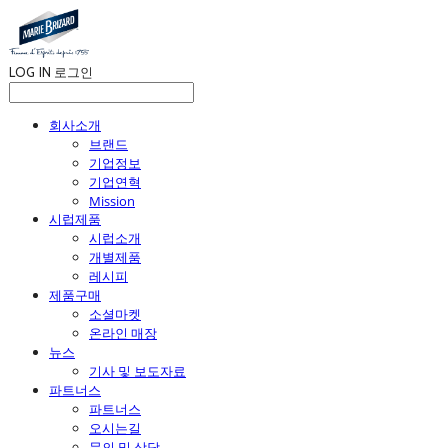
LOG IN
로그인
회사소개
브랜드
기업정보
기업연혁
Mission
시럽제품
시럽소개
개별제품
레시피
제품구매
소셜마켓
온라인 매장
뉴스
기사 및 보도자료
파트너스
파트너스
오시는길
문의 및 상담