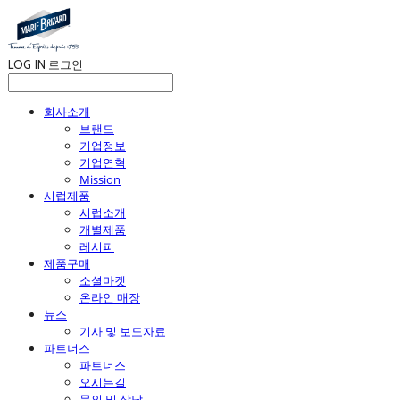
LOG IN
로그인
회사소개
브랜드
기업정보
기업연혁
Mission
시럽제품
시럽소개
개별제품
레시피
제품구매
소셜마켓
온라인 매장
뉴스
기사 및 보도자료
파트너스
파트너스
오시는길
문의 및 상담