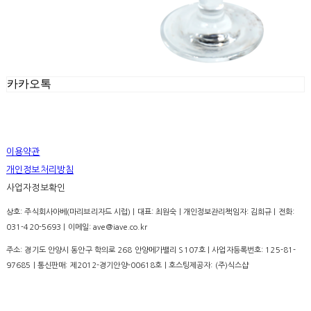
카카오톡
이용약관
개인정보처리방침
사업자정보확인
상호: 주식회사아베(마리브리자드 시럽) | 대표: 최원숙 | 개인정보관리책임자: 김희규 | 전화:
031-420-5693 | 이메일: ave@iave.co.kr
주소: 경기도 안양시 동안구 학의로 268 안양메가밸리 S107호 | 사업자등록번호:
125-81-
97685
| 통신판매:
제2012-경기안양-00618호
| 호스팅제공자: (주)식스샵