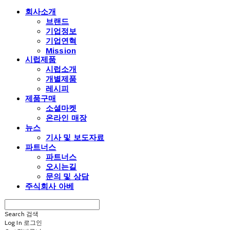
회사소개
브랜드
기업정보
기업연혁
Mission
시럽제품
시럽소개
개별제품
레시피
제품구매
소셜마켓
온라인 매장
뉴스
기사 및 보도자료
파트너스
파트너스
오시는길
문의 및 상담
주식회사 아베
Search
검색
Log In
로그인