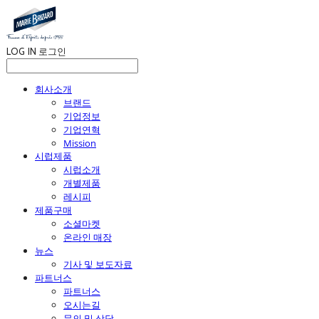
LOG IN
로그인
회사소개
브랜드
기업정보
기업연혁
Mission
시럽제품
시럽소개
개별제품
레시피
제품구매
소셜마켓
온라인 매장
뉴스
기사 및 보도자료
파트너스
파트너스
오시는길
문의 및 상담