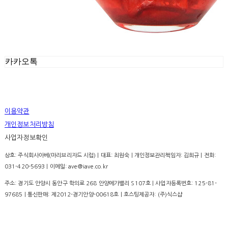
카카오톡
이용약관
개인정보처리방침
사업자정보확인
상호: 주식회사아베(마리브리자드 시럽) | 대표: 최원숙 | 개인정보관리책임자: 김희규 | 전화:
031-420-5693 | 이메일: ave@iave.co.kr
주소: 경기도 안양시 동안구 학의로 268 안양메가밸리 S107호 | 사업자등록번호:
125-81-
97685
| 통신판매:
제2012-경기안양-00618호
| 호스팅제공자: (주)식스샵