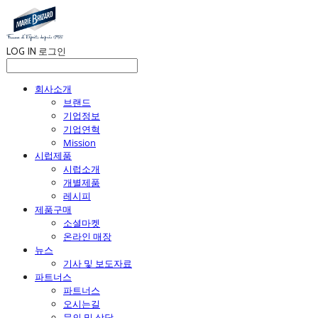
LOG IN
로그인
회사소개
브랜드
기업정보
기업연혁
Mission
시럽제품
시럽소개
개별제품
레시피
제품구매
소셜마켓
온라인 매장
뉴스
기사 및 보도자료
파트너스
파트너스
오시는길
문의 및 상담