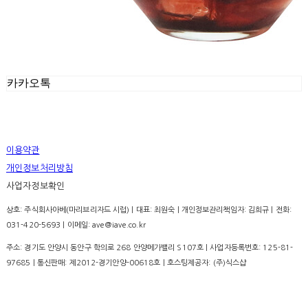
카카오톡
이용약관
개인정보처리방침
사업자정보확인
상호: 주식회사아베(마리브리자드 시럽) | 대표: 최원숙 | 개인정보관리책임자: 김희규 | 전화:
031-420-5693 | 이메일: ave@iave.co.kr
주소: 경기도 안양시 동안구 학의로 268 안양메가밸리 S107호 | 사업자등록번호:
125-81-
97685
| 통신판매:
제2012-경기안양-00618호
| 호스팅제공자: (주)식스샵