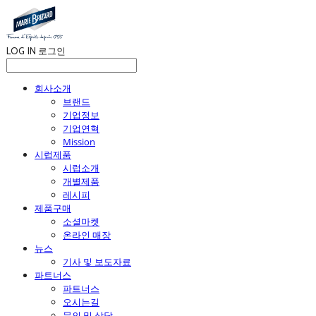
LOG IN
로그인
회사소개
브랜드
기업정보
기업연혁
Mission
시럽제품
시럽소개
개별제품
레시피
제품구매
소셜마켓
온라인 매장
뉴스
기사 및 보도자료
파트너스
파트너스
오시는길
문의 및 상담